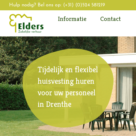
Hulp nodig? Bel ons op:
(+31) (0)524 581219
Informatie
Contact
Tijdelijk en flexibel
huisvesting huren
voor uw personeel
in Drenthe